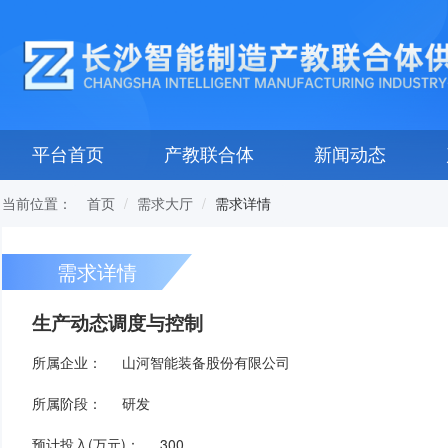
平台首页
产教联合体
新闻动态
当前位置：
需求详情
首页
需求大厅
需求详情
生产动态调度与控制
所属企业：
山河智能装备股份有限公司
所属阶段：
研发
预计投入(万元)：
300