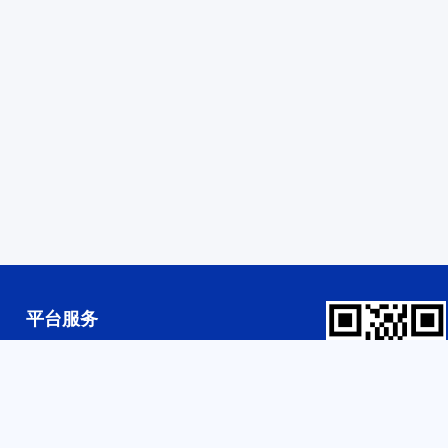
平台服务
人才培养
科研合作
就业服务
平台共建
设备共享
扫码入驻