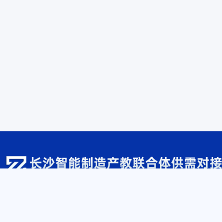
牵头园区：
长沙经济技术开发区
牵头企业：
山河智能装备股份有限公司
牵头学校：
湖南机电职业技术学院