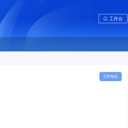
工作台
立即响应