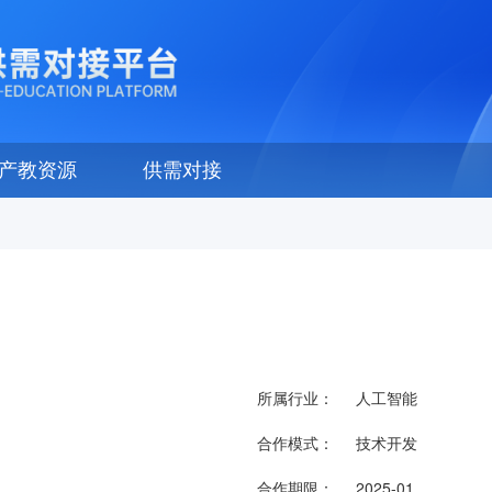
产教资源
供需对接
所属行业：
人工智能
合作模式：
技术开发
合作期限：
2025-01