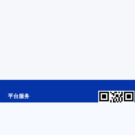
平台服务
人才培养
科研合作
就业服务
平台共建
设备共享
扫码入驻