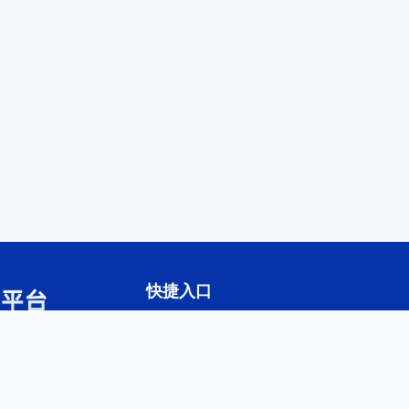
快捷入口
平台首页
产教联合体
新闻动态
产教资源
供需对接