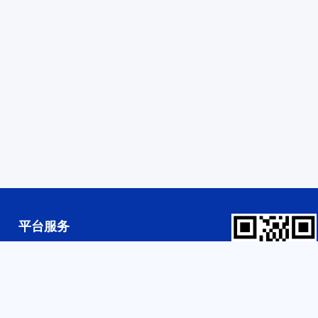
平台服务
人才培养
科研合作
就业服务
平台共建
设备共享
扫码入驻