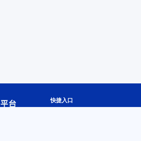
快捷入口
平台首页
产教联合体
新闻动态
产教资源
供需对接